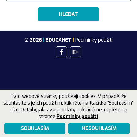
Hodnoty
EDUCAnet Brno
Kontakty jednotlivých škol
Strategické postupy
EDUCAnet České Budějovice
Kodex
ZŠ EDUCAnet Praha
Vize
© 2026
|
EDUCANET
|
Podmínky použití
EDUCAnet Ostrava
ZŠ EDUCAnet České Budějovice
Mateřská školka EDUCAnet Praha
Tyto webové stránky používají cookies. V případě, že
souhlasíte s jejich použitím, klikněte na tlačítko "Souhlasím"
níže. Detaily, jak s Vašimi daty nakládáme, najdete na
stránce
Podmínky použití
.