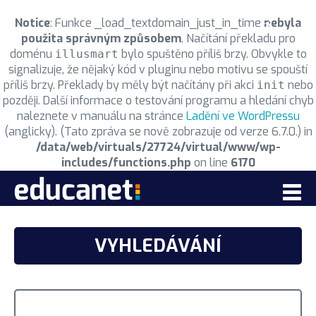
Notice
: Funkce _load_textdomain_just_in_time
nebyla
použita správným způsobem
. Načítání překladu pro
doménu
bylo spuštěno příliš brzy. Obvykle to
illusmart
signalizuje, že nějaký kód v pluginu nebo motivu se spouští
příliš brzy. Překlady by měly být načítány při akci
nebo
init
později. Další informace o testování programu a hledání chyb
naleznete v manuálu na stránce
Ladění ve WordPressu
(anglicky). (Tato zpráva se nově zobrazuje od verze 6.7.0.) in
/data/web/virtuals/27724/virtual/www/wp-
includes/functions.php
on line
6170
ŠKOLY EDUCANET
VYHLEDÁVÁNÍ
O SÍTI ŠKOL EDUCANET
ŠKOLY EDUCANET
KONTAKTNÍ INFORMACE
SÍŤ ŠKOL EDUCANET
EDUCAnet Praha
Kontakty EDUCAnet a.s.