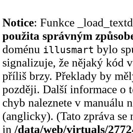
Notice
: Funkce _load_text
použita správným způso
doménu
bylo spu
illusmart
signalizuje, že nějaký kód 
příliš brzy. Překlady by měl
později. Další informace o 
chyb naleznete v manuálu n
(anglicky). (Tato zpráva se 
in
/data/web/virtuals/277